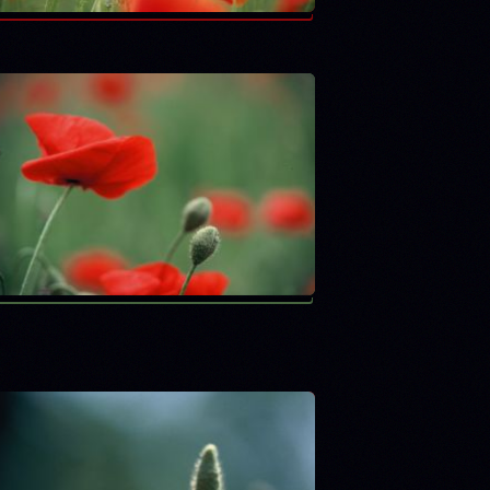
Mer
Parc des Buttes Chaumont
Recueil d'écorces
Reflets