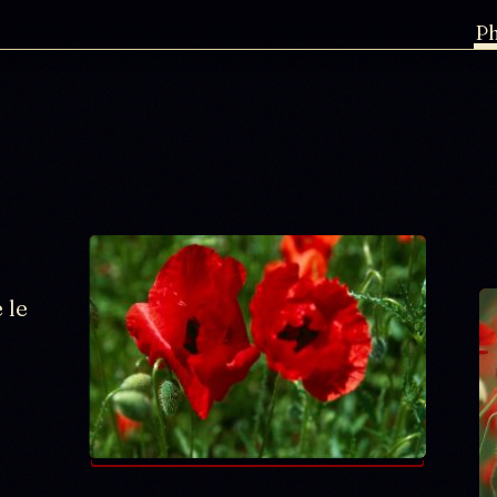
P
s
 le