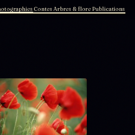
hotographies
Contes
Arbres & flore
Publications
Au delà de l'eau : Exposition
Bassin de la Villette et canal de l'Ourcq
Biolithes
Cézallier
Coquelicots
Écorces
feuilles et fleurs sur l'eau
Flamands roses
Fleurs de montagne
flore sauvage des rues
Islande
Limagne d'Auvergne
Lotus
Marais salants