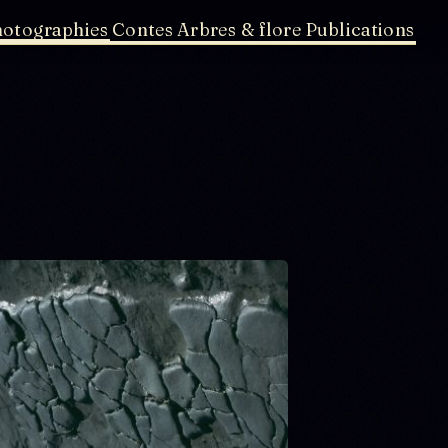
hotographies
Contes
Arbres & flore
Publications
Au delà de l'eau : Exposition
Bassin de la Villette et canal de l'Ourcq
Biolithes
Cézallier
Coquelicots
Écorces
feuilles et fleurs sur l'eau
Flamands roses
Fleurs de montagne
flore sauvage des rues
Islande
Limagne d'Auvergne
Lotus
Marais salants