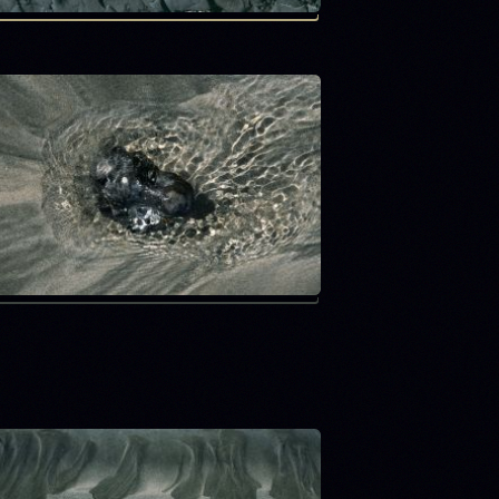
Mer
Parc des Buttes Chaumont
Recueil d'écorces
Reflets